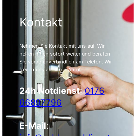
Kontakt
Nehmen Sie Kontakt mit uns auf. Wir
helfen Ihnen sofort weiter und beraten
Sie vorab unverbindlich am Telefon. Wir
freuen uns auf Ihren Anruf.
24h Notdienst
:
0176
66897796
E-Mail
: