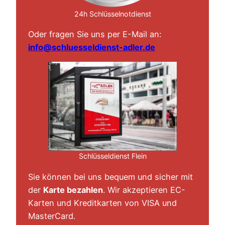
24h Schlüsselnotdienst
Oder fragen Sie uns per E-Mail an:
info@schluesseldienst-adler.de
Schlüsseldienst Flein
Sie können bei uns bequem und sicher mit
der
Karte bezahlen
. Wir akzeptieren EC-
Karten und Kreditkarten von VISA und
MasterCard.